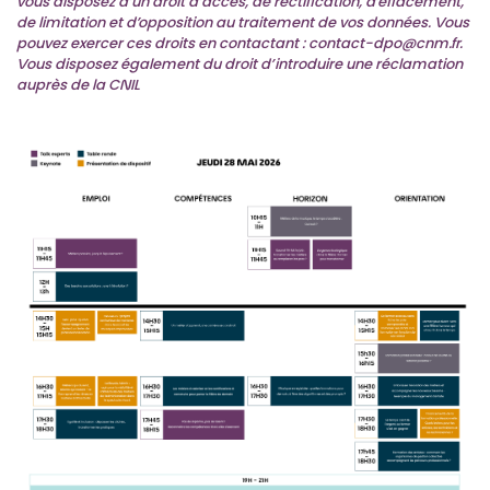
a
vous disposez d’un droit d’accès, de rectification, d’effacement,
i
de limitation et d’opposition au traitement de vos données. Vous
n
pouvez exercer ces droits en contactant : contact-dpo@cnm.fr.
,
Vous disposez également du droit d’introduire une réclamation
i
auprès de la CNIL
g
n
o
r
e
z
c
e
c
h
a
m
p
s