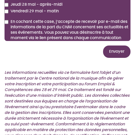
Jeudi 28 mai - après-midi
Vendredi 29 mai - matin
En cochant cette case, j’accepte de recevoir par e-mail des
informations de la part du CNM concernant ses actualités et
ses événements. Vous pouvez vous désinscrire à tout
moment via le lien présent dans chaque communication
S
i
v
Les informations recueillies via ce formulaire font l’objet d’un
o
traitement par le Centre national de la musique afin de gérer
u
votre inscription et votre participation au Forum Emploi &
s
Compétences des 28 et 29 mai. Ce traitement est fondé sur
ê
l’exécution d’une mission d’intérêt public. Les données collectées
t
sont destinées aux équipes en charge de l’organisation de
e
l’événement ainsi qu’au prestataire Eventmaker dans le cadre
s
de la gestion des inscriptions. Elles sont conservées pendant une
h
durée strictement nécessaire à l’organisation de l’événement et
u
au suivi post-événement. Conformément à la réglementation
m
applicable en matière de protection des données personnelles,